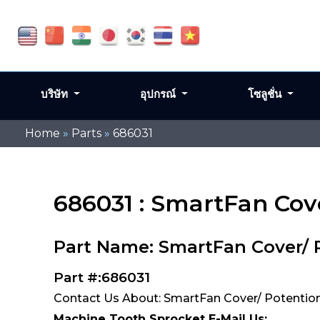
บริษัท
อุปกรณ์
โซลูชั่น
Home
»
Parts
»
686031
686031 : SmartFan Cov
Part Name: SmartFan Cover/ 
Part #:686031
Contact Us About: SmartFan Cover/ Potentio
Machine Tooth Sprocket E-Mail Us: