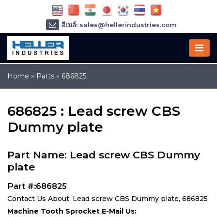
อีเมล์: sales@hellerindustries.com
อีเมล์: service@hellerindustries.com
โทรศัพท์ :
1-973-377-6800
Home
»
Parts
»
686825
686825 : Lead screw CBS
Dummy plate
Part Name: Lead screw CBS Dummy
plate
Part #:686825
Contact Us About: Lead screw CBS Dummy plate, 686825
Machine Tooth Sprocket E-Mail Us: