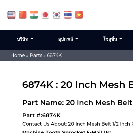
บริษัท
อุปกรณ์
โซลูชั่น
Home
»
Parts
»
6874K
6874K : 20 Inch Mesh B
Part Name: 20 Inch Mesh Belt
Part #:6874K
Contact Us About: 20 Inch Mesh Belt 1/2 Inch
Machine Tooth Sprocket E-Mail Us: