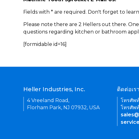
Fields with * are required. Don't forget to lea
Please note there are 2 Hellers out there. One
questions regarding kitchen or bathroom appl
[formidable id=16]
Heller Industries, Inc.
ติดต่อเร
4 Vreeland Road,
โทรศัพท
Florham Park, NJ 07932, USA
โทรศัพท
sales@
servic