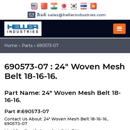
อีเมล์: sales@hellerindustries.com
อีเมล์: service@hellerindustries.com
โทรศัพท์ :
1-973-377-6800
Home
»
Parts
»
690573-07
690573-07 : 24" Woven Mesh
Belt 18-16-16.
Part Name: 24" Woven Mesh Belt 18-
16-16.
Part #:690573-07
Contact Us About: 24" Woven Mesh Belt 18-16-16.,
690573-07