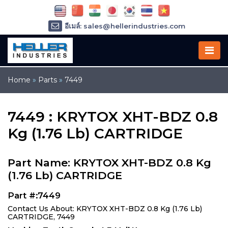
อีเมล์: sales@hellerindustries.com
อีเมล์: service@hellerindustries.com
โทรศัพท์ :
1-973-377-6800
Home
»
Parts
»
7449
7449 : KRYTOX XHT-BDZ 0.8
Kg (1.76 Lb) CARTRIDGE
Part Name: KRYTOX XHT-BDZ 0.8 Kg
(1.76 Lb) CARTRIDGE
Part #:7449
Contact Us About: KRYTOX XHT-BDZ 0.8 Kg (1.76 Lb)
CARTRIDGE, 7449