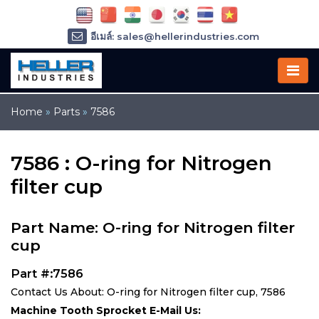
อีเมล์: sales@hellerindustries.com
อีเมล์: service@hellerindustries.com
โทรศัพท์ :
1-973-377-6800
Home
»
Parts
»
7586
7586 : O-ring for Nitrogen
filter cup
Part Name: O-ring for Nitrogen filter
cup
Part #:7586
Contact Us About: O-ring for Nitrogen filter cup, 7586
Machine Tooth Sprocket E-Mail Us: