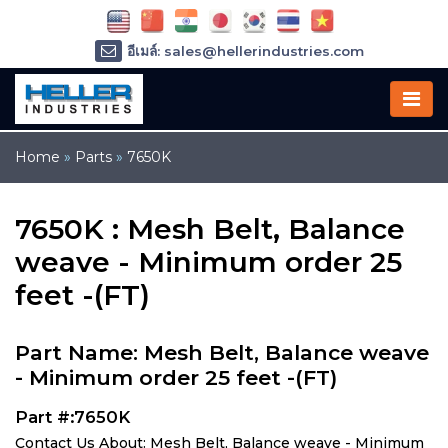
อีเมล์: sales@hellerindustries.com
อีเมล์: service@hellerindustries.com
โทรศัพท์ :
1-973-377-6800
Home
»
Parts
»
7650K
7650K : Mesh Belt, Balance
weave - Minimum order 25
feet -(FT)
Part Name: Mesh Belt, Balance weave
- Minimum order 25 feet -(FT)
Part #:7650K
Contact Us About: Mesh Belt, Balance weave - Minimum