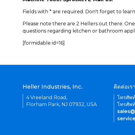
Fields with * are required. Don't forget to lea
Please note there are 2 Hellers out there. One
questions regarding kitchen or bathroom appl
[formidable id=16]
Heller Industries, Inc.
ติดต่อเร
4 Vreeland Road,
โทรศัพท
Florham Park, NJ 07932, USA
โทรศัพท
sales@
servic