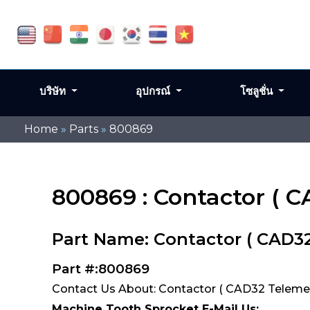
บริษัท
อุปกรณ์
โซลูชั่น
Home
»
Parts
»
800869
800869 : Contactor ( 
Part Name: Contactor ( CAD3
Part #:800869
Contact Us About: Contactor ( CAD32 Teleme
Machine Tooth Sprocket E-Mail Us: