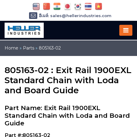
อีเมล์: sales@hellerindustries.com
อีเมล์: service@hellerindustries.com
โทรศัพท์ :
1-973-377-6800
Home
»
Parts
»
805163-02
805163-02 : Exit Rail 1900EXL
Standard Chain with Loda
and Board Guide
Part Name: Exit Rail 1900EXL
Standard Chain with Loda and Board
Guide
Part #:805163-02