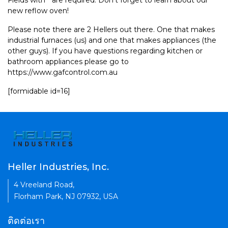
Fields with * are required. Don't forget to learn about our
new reflow oven!
Please note there are 2 Hellers out there. One that makes
industrial furnaces (us) and one that makes appliances (the
other guys). If you have questions regarding kitchen or
bathroom appliances please go to
https://www.gafcontrol.com.au
[formidable id=16]
Heller Industries, Inc.
4 Vreeland Road,
Florham Park, NJ 07932, USA
ติดต่อเรา