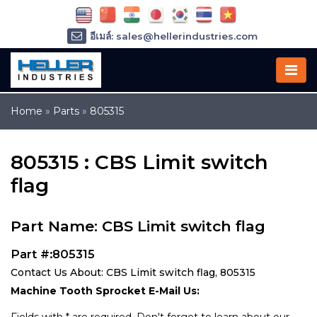
อีเมล์: sales@hellerindustries.com
อีเมล์: service@hellerindustries.com
โทรศัพท์ :
1-973-377-6800
Home
»
Parts
»
805315
805315 : CBS Limit switch
flag
Part Name: CBS Limit switch flag
Part #:805315
Contact Us About: CBS Limit switch flag, 805315
Machine Tooth Sprocket E-Mail Us: