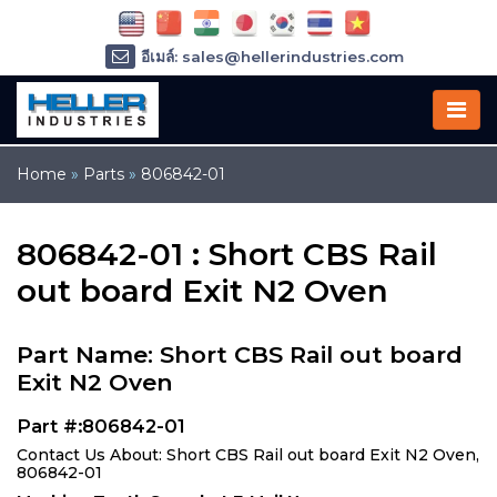
อีเมล์: sales@hellerindustries.com
อีเมล์: service@hellerindustries.com
โทรศัพท์ :
1-973-377-6800
Home
»
Parts
»
806842-01
806842-01 : Short CBS Rail
out board Exit N2 Oven
Part Name: Short CBS Rail out board
Exit N2 Oven
Part #:806842-01
Contact Us About: Short CBS Rail out board Exit N2 Oven,
806842-01