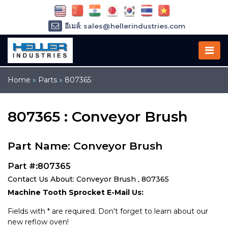
อีเมล์: sales@hellerindustries.com
อีเมล์: service@hellerindustries.com
โทรศัพท์ :
1-973-377-6800
Home
»
Parts
»
807365
807365 : Conveyor Brush
Part Name: Conveyor Brush
Part #:807365
Contact Us About: Conveyor Brush , 807365
Machine Tooth Sprocket E-Mail Us:
Fields with * are required. Don't forget to learn about our
new reflow oven!