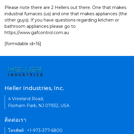
Please note there are 2 Hellers out there. One that makes
industrial furnaces (us) and one that makes appliances (the
other guys). If you have questions regarding kitchen or
bathroom appliances please go to
https://www.gafcontrol.com.au
[formidable id=16]
Heller Industries, Inc.
4 Vreeland Road,
Florham Park, NJ 07932, USA
ติดต่อเรา
โทรศัพท์ : +1-973-377-6800