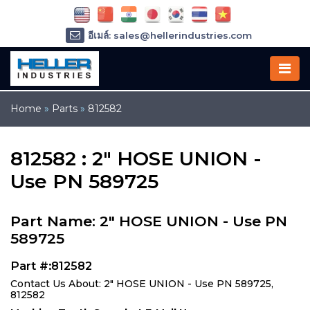
อีเมล์: sales@hellerindustries.com
อีเมล์: service@hellerindustries.com
โทรศัพท์ :
1-973-377-6800
Home
»
Parts
»
812582
812582 : 2" HOSE UNION -
Use PN 589725
Part Name: 2" HOSE UNION - Use PN
589725
Part #:812582
Contact Us About: 2" HOSE UNION - Use PN 589725,
812582