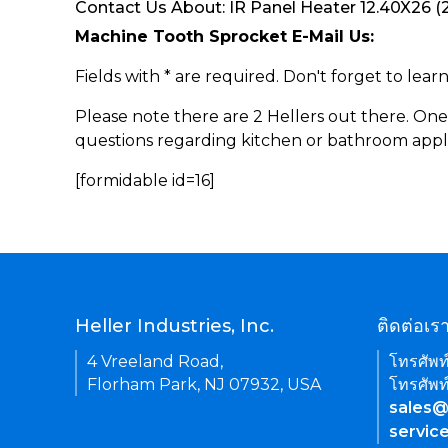
Contact Us About: IR Panel Heater 12.40X26 (
Machine Tooth Sprocket E-Mail Us:
Fields with * are required. Don't forget to lea
Please note there are 2 Hellers out there. One
questions regarding kitchen or bathroom appl
[formidable id=16]
Heller Industries, Inc.
ติดต่อเร
4 Vreeland Road,
โทรศัพท
Florham Park, NJ 07932, USA
โทรศัพท
sales@
servic