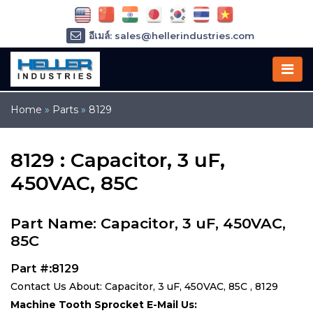
อีเมล์: sales@hellerindustries.com
อีเมล์: service@hellerindustries.com
โทรศัพท์ :
1-973-377-6800
Home
»
Parts
»
8129
8129 : Capacitor, 3 uF,
450VAC, 85C
Part Name: Capacitor, 3 uF, 450VAC,
85C
Part #:8129
Contact Us About: Capacitor, 3 uF, 450VAC, 85C , 8129
Machine Tooth Sprocket E-Mail Us: