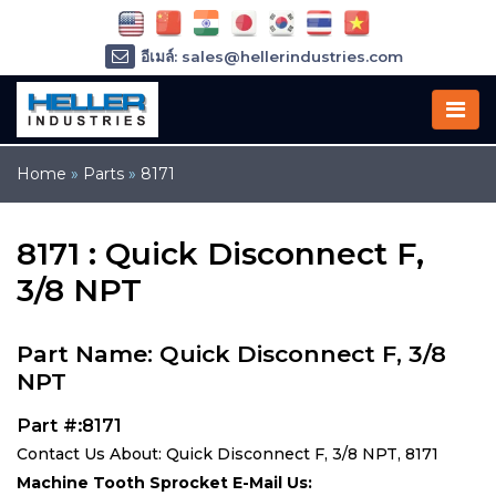
อีเมล์: sales@hellerindustries.com
อีเมล์: service@hellerindustries.com
โทรศัพท์ :
1-973-377-6800
Home
»
Parts
»
8171
8171 : Quick Disconnect F,
3/8 NPT
Part Name: Quick Disconnect F, 3/8
NPT
Part #:8171
Contact Us About: Quick Disconnect F, 3/8 NPT, 8171
Machine Tooth Sprocket E-Mail Us: