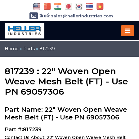
อีเมล์: sales@hellerindustries.com
อีเมล์: service@hellerindustries.com
โทรศัพท์ :
1-973-377-6800
Home
»
Parts
»
817239
817239 : 22" Woven Open
Weave Mesh Belt (FT) - Use
PN 69057306
Part Name: 22" Woven Open Weave
Mesh Belt (FT) - Use PN 69057306
Part #:817239
Contact Us About: 22" Woven Open Weave Mesh Belt