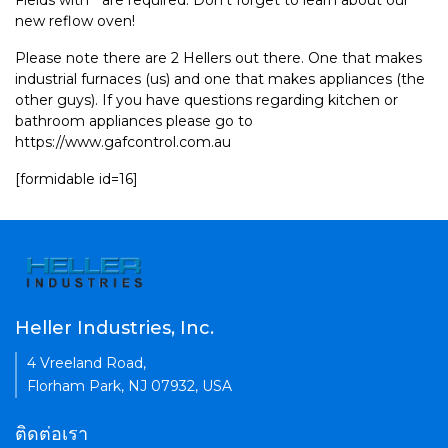
Fields with * are required. Don't forget to learn about our
new reflow oven!
Please note there are 2 Hellers out there. One that makes
industrial furnaces (us) and one that makes appliances (the
other guys). If you have questions regarding kitchen or
bathroom appliances please go to
https://www.gafcontrol.com.au
[formidable id=16]
Heller Industries, Inc.
4 Vreeland Road,
Florham Park, NJ 07932, USA
ติดต่อเรา