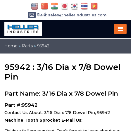
อีเมล์: sales@hellerindustries.com
อีเมล์: service@hellerindustries.com
โทรศัพท์ :
1-973-377-6800
Home
»
Parts
»
95942
95942 : 3/16 Dia x 7/8 Dowel
Pin
Part Name: 3/16 Dia x 7/8 Dowel Pin
Part #:95942
Contact Us About: 3/16 Dia x 7/8 Dowel Pin, 95942
Machine Tooth Sprocket E-Mail Us: