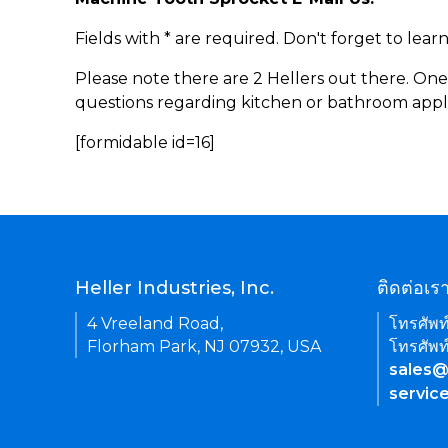
Fields with * are required. Don't forget to lea
Please note there are 2 Hellers out there. One
questions regarding kitchen or bathroom appl
[formidable id=16]
Heller Industries, Inc.
ติดต่อเร
4 Vreeland Road,
โทรศัพท
Florham Park, NJ 07932, USA
โทรศัพท
sales@
servic