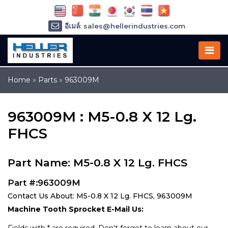
อีเมล์: sales@hellerindustries.com
อีเมล์: service@hellerindustries.com
โทรศัพท์ :
1-973-377-6800
Home
»
Parts
»
963009M
963009M : M5-0.8 X 12 Lg.
FHCS
Part Name: M5-0.8 X 12 Lg. FHCS
Part #:963009M
Contact Us About: M5-0.8 X 12 Lg. FHCS, 963009M
Machine Tooth Sprocket E-Mail Us: