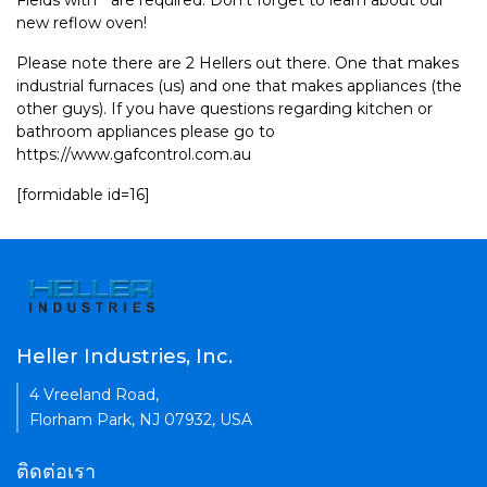
Fields with * are required. Don't forget to learn about our
new reflow oven!
Please note there are 2 Hellers out there. One that makes
industrial furnaces (us) and one that makes appliances (the
other guys). If you have questions regarding kitchen or
bathroom appliances please go to
https://www.gafcontrol.com.au
[formidable id=16]
Heller Industries, Inc.
4 Vreeland Road,
Florham Park, NJ 07932, USA
ติดต่อเรา