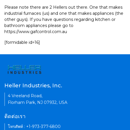
Please note there are 2 Hellers out there. One that makes
industrial furnaces (us) and one that makes appliances (the
other guys). If you have questions regarding kitchen or
bathroom appliances please go to
https://www.gafcontrol.com.au
[formidable id=16]
Heller Industries, Inc.
4 Vreeland Road,
Florham Park, NJ 07932, USA
ติดต่อเรา
โทรศัพท์ : +1-973-377-6800