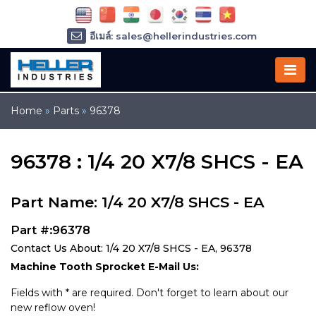
อีเมล์: sales@hellerindustries.com
อีเมล์: service@hellerindustries.com
โทรศัพท์ :
1-973-377-6800
Home
»
Parts
»
96378
96378 : 1/4 20 X7/8 SHCS - EA
Part Name: 1/4 20 X7/8 SHCS - EA
Part #:96378
Contact Us About: 1/4 20 X7/8 SHCS - EA, 96378
Machine Tooth Sprocket E-Mail Us:
Fields with * are required. Don't forget to learn about our
new reflow oven!