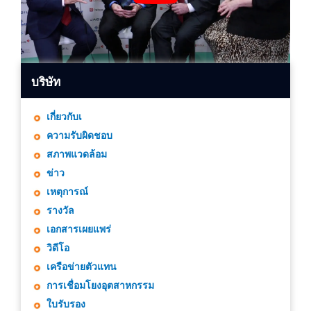
บริษัท
เกี่ยวกับเ
ความรับผิดชอบ
สภาพแวดล้อม
ข่าว
เหตุการณ์
รางวัล
เอกสารเผยแพร่
วิดีโอ
เครือข่ายตัวแทน
การเชื่อมโยงอุตสาหกรรม
ใบรับรอง