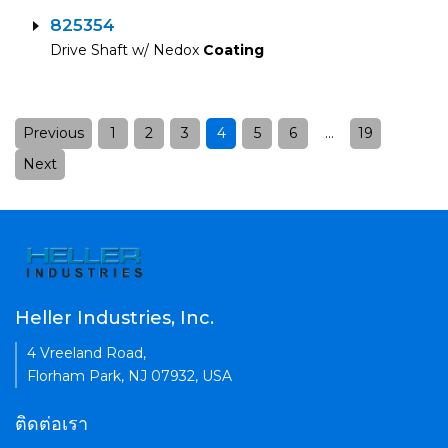
825354
Drive Shaft w/ Nedox
Coating
Previous
1
2
3
4
5
6
…
19
Posts
pagination
Next
Heller Industries, Inc.
4 Vreeland Road,
Florham Park, NJ 07932, USA
ติดต่อเรา