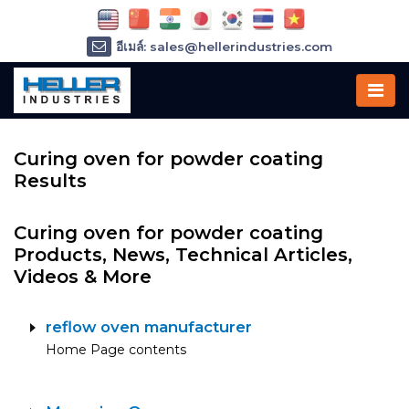
อีเมล์: sales@hellerindustries.com
อีเมล์: service@hellerindustries.com
โทรศัพท์ :
1-973-377-6800
Curing oven for powder coating
Results
Curing oven for powder coating
Products, News, Technical Articles,
Videos & More
reflow oven manufacturer
Home Page contents