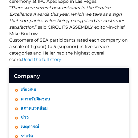
ceremony at IPC Apex Expo in Las Vegas.
“
There were several new entrants in the Service
Excellence Awards this year, which we take as a sign
that companies value being recognized for customer
satisfaction
,” said CIRCUITS ASSEMBLY editor-in-chief
Mike Buetow.
Customers of SEA participants rated each company on
a scale of 1 (poor) to 5 (superior) in five service
categories and Heller had the highest overall
score.
Read the full story
Company
เกี่ยวกับเ
ความรับผิดชอบ
สภาพแวดล้อม
ข่าว
เหตุการณ์
รางวัล