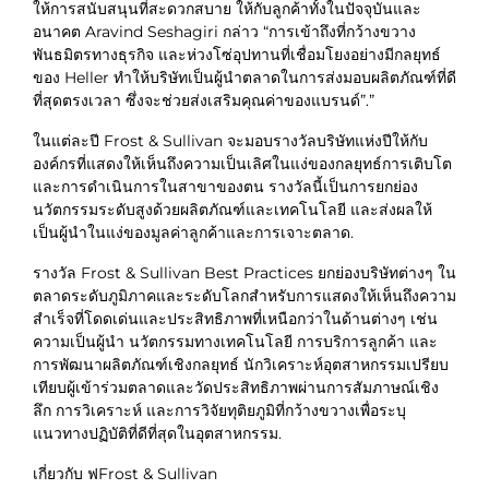
ให้การสนับสนุนที่สะดวกสบาย ให้กับลูกค้าทั้งในปัจจุบันและ
อนาคต Aravind Seshagiri กล่าว “การเข้าถึงที่กว้างขวาง
พันธมิตรทางธุรกิจ และห่วงโซ่อุปทานที่เชื่อมโยงอย่างมีกลยุทธ์
ของ Heller ทำให้บริษัทเป็นผู้นำตลาดในการส่งมอบผลิตภัณฑ์ที่ดี
ที่สุดตรงเวลา ซึ่งจะช่วยส่งเสริมคุณค่าของแบรนด์”.”
ในแต่ละปี Frost & Sullivan จะมอบรางวัลบริษัทแห่งปีให้กับ
องค์กรที่แสดงให้เห็นถึงความเป็นเลิศในแง่ของกลยุทธ์การเติบโต
และการดำเนินการในสาขาของตน รางวัลนี้เป็นการยกย่อง
นวัตกรรมระดับสูงด้วยผลิตภัณฑ์และเทคโนโลยี และส่งผลให้
เป็นผู้นำในแง่ของมูลค่าลูกค้าและการเจาะตลาด.
รางวัล Frost & Sullivan Best Practices ยกย่องบริษัทต่างๆ ใน
ตลาดระดับภูมิภาคและระดับโลกสำหรับการแสดงให้เห็นถึงความ
สำเร็จที่โดดเด่นและประสิทธิภาพที่เหนือกว่าในด้านต่างๆ เช่น
ความเป็นผู้นำ นวัตกรรมทางเทคโนโลยี การบริการลูกค้า และ
การพัฒนาผลิตภัณฑ์เชิงกลยุทธ์ นักวิเคราะห์อุตสาหกรรมเปรียบ
เทียบผู้เข้าร่วมตลาดและวัดประสิทธิภาพผ่านการสัมภาษณ์เชิง
ลึก การวิเคราะห์ และการวิจัยทุติยภูมิที่กว้างขวางเพื่อระบุ
แนวทางปฏิบัติที่ดีที่สุดในอุตสาหกรรม.
เกี่ยวกับ ฟFrost & Sullivan