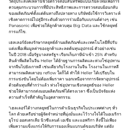
วัตถุประสงค์เหล่านี้ช่วยตรวจสอบสินทรัพย์แบบเรียลไทม์เพื่อการ
ควบคุมกระบวนการที่มีประสิทธิภาพและการตรวจสอบย้อนกลับ
ของผลิตภัณฑ์ตั้งแต่ต้นทางถึงปลายทาง บริษัทยังใช้การวิเคราะห์
เชิงคาดการณ์ไปสู่อีกระดับด้วยการร่วมมือกับแบรนด์ต่างๆ เช่น
Panasonic เพื่อช่วยให้ลูกค้าควบคุม Big Data และใช้กลยุทธ์
การแก้ไข.
เฮลเลอร์ยังคงรักษากลยุทธ์ด้านผลิตภัณฑ์และเทคโนโลยีที่ปรับ
แต่งเพื่อเพิ่มมูลค่าของลูกค้าและลดต้นทุนอุปกรณ์ ตัวอย่างเช่น
ในปี 2018 เมื่อรัฐบาลสหรัฐฯ เรียกเก็บภาษีนำเข้า 25% สำหรับ
สินค้าที่ผลิตในจีน Heller ได้ย้ายฐานการผลิตและห่วงโซ่อุปทาน
จากจีนไปยังเกาหลี เช่นเดียวกับโรงงานในจีน โรงงานในเกาหลี
สามารถผลิตเตาอบ reflow ใดก็ได้ ทำให้ Heller ได้เปรียบใน
การแข่งขันโดยไม่ต้องเพิ่มราคา นอกเหนือจากการจัดหาอุปกรณ์
ด้วยต้นทุนที่ต่ำกว่าแล้ว ห่วงโซ่อุปทานเชิงกลยุทธ์ของ Heller
ช่วยให้สามารถส่งมอบผลิตภัณฑ์ได้ตรงเวลา ซึ่งเป็นปัจจัยแห่ง
ความสำเร็จที่สำคัญในอุตสาหกรรม.
“เฮลเลอร์ได้วางกลยุทธ์ในการดำเนินธุรกิจในประเทศต่างๆ ทั่ว
โลก ด้วยเครือข่ายผู้จัดจำหน่ายที่มุ่งมั่นและไว้วางใจได้ในอเมริกา
ยุโรป ออสเตรเลีย นิวซีแลนด์ เอเชีย และแอฟริกา สิ่งนี้ไม่เพียง
เพิ่มความแข็งแกร่งให้กับการมองเห็นแบรนด์ของบริษัท แต่ยัง