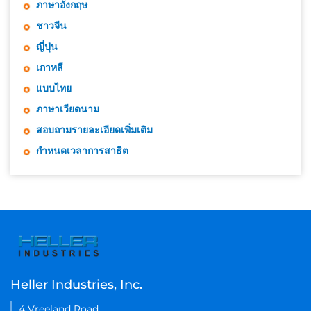
ภาษาอังกฤษ
ชาวจีน
ญี่ปุ่น
เกาหลี
แบบไทย
ภาษาเวียดนาม
สอบถามรายละเอียดเพิ่มเติม
กำหนดเวลาการสาธิต
Heller Industries, Inc.
4 Vreeland Road,