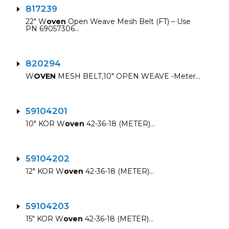
817239
22″ W
oven
Open Weave Mesh Belt (FT) – Use
PN 69057306…
820294
W
OVEN
MESH BELT,10″ OPEN WEAVE -Meter…
59104201
10″ KOR W
oven
42-36-18 (METER)…
59104202
12″ KOR W
oven
42-36-18 (METER)…
59104203
15″ KOR W
oven
42-36-18 (METER)…