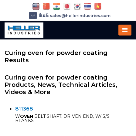
อีเมล์: sales@hellerindustries.com
อีเมล์: service@hellerindustries.com
โทรศัพท์ :
1-973-377-6800
Curing oven for powder coating
Results
Curing oven for powder coating
Products, News, Technical Articles,
Videos & More
811368
W
OVEN
BELT SHAFT, DRIVEN END, W/ S/S
BLANKS