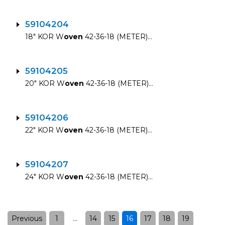
59104204
18″ KOR W
oven
42-36-18 (METER)…
59104205
20″ KOR W
oven
42-36-18 (METER)…
59104206
22″ KOR W
oven
42-36-18 (METER)…
59104207
24″ KOR W
oven
42-36-18 (METER)…
Previous
1
…
14
15
16
17
18
19
Posts