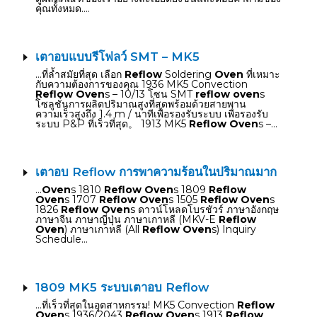
คุณทั้งหมด….
เตาอบแบบรีโฟลว์ SMT – MK5
…ที่ล้ำสมัยที่สุด เลือก
Reflow
Soldering
Oven
ที่เหมาะ
กับความต้องการของคุณ 1936 MK5 Convection
Reflow Oven
s – 10/13 โซน SMT
reflow oven
s
โซลูชั่นการผลิตปริมาณสูงที่สุดพร้อมด้วยสายพาน
ความเร็วสูงถึง 1.4 m / นาทีเพื่อรองรับระบบ เพื่อรองรับ
ระบบ P&P ที่เร็วที่สุด。 1913 MK5
Reflow Oven
s –…
เตาอบ Reflow การพาความร้อนในปริมาณมาก
…
Oven
s 1810
Reflow Oven
s 1809
Reflow
Oven
s 1707
Reflow Oven
s 1505
Reflow Oven
s
1826
Reflow Oven
s ดาวน์โหลดโบรชัวร์ ภาษาอังกฤษ
ภาษาจีน ภาษาญี่ปุ่น ภาษาเกาหลี (MKV-E
Reflow
Oven
) ภาษาเกาหลี (All
Reflow Oven
s) Inquiry
Schedule…
1809 MK5 ระบบเตาอบ Reflow
…ที่เร็วที่สุดในอุตสาหกรรม! MK5 Convection
Reflow
Oven
s 1936/2043
Reflow Oven
s 1913
Reflow