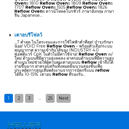
Oven
s 1810
Reflow Oven
s 1809
Reflow Oven
s
1707
Reflow Oven
s 1505
Reflow Oven
s 1826
Reflow Oven
s ดาวน์โหลดโบรชัวร์ ภาษาอังกฤษ ภาษา
จีน Japanese…
เตาอบรีโฟลว์
…T ต่ำสุด ไนโตรเจนและการใช้ไฟฟ้าต่ำที่สุด! บำรุงรักษา
น้อย! VOID Free
Reflow Oven
– พร้อมตัวเลือกระบบ
สุญญากาศ ความเข้ากันได้ของ INDUSTRY 4.0
ซอฟต์แวร์ CpK ในตัวไม่มีค่าใช้จ่าย!
Reflow Oven
w/
ใหม่ ด้านบนที่มีความสูงลดลง ฝาครอบด้านบนที่มีความสูง
ต่ำแบบใหม่ช่วยให้ผู้ควบคุมเตาอบแบบ
Reflow
เข้าถึงได้
ง่ายขึ้นมาก ฝาครอบสกินทั้งหมดมีฉนวนสองชั้นเพื่อ
ประหยัดการสูญเสียพลังงานจากการบัดกรีแบบ
reflow
ได้ถึง 10-15%. เตาอบ
Reflow
ที่รองรับ…
1
2
3
…
25
Next
Posts
pagination