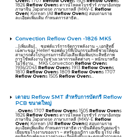
Oven
s 1707
Reflow Oven
s 1505
Reflow Oven
s
1826
Reflow Oven
s ดาวน์โหลดโบรชัวร์ ภาษาอังกฤษ
ภาษาจีน Japanese ภาษาเกาหลี (MKV-E
Reflow
Oven
) Korean (All
Reflow Oven
s) สอบถามราย
ละเอียดเพิ่มเติม กำหนดการสาธิต…
Convection Reflow Oven -1826 MK5
…[เพิ่มเติม]。 ซอฟต์แวร์การจัดการพลังงาน – เอกสิทธิ์
เฉพาะของ Heller! ซอฟต์แวร์ที่เป็นกรรมสิทธิ์ช่วยให้คุณ
สามารถตั้งโปรแกรมการดึงไอเสียเพื่อเพิ่มประสิทธิภาพ
การใช้พลังงานในช่วงเวลาการผลิตต่างๆ – หนักเบาหรือ
ไม่ใช้งาน。 MK5 Convection
Reflow Oven
s
1936/2043
Reflow Oven
s 1913
Reflow Oven
s
1810
Reflow Oven
s 1809
Reflow Oven
s 1707
Reflow Oven
s 1505
Reflow Oven
s…
เตาอบ Reflow SMT สำหรับการบัดกรี Reflow
PCB ขนาดใหญ่
…
Oven
s 1707
Reflow Oven
s 1505
Reflow Oven
s
1826
Reflow Oven
s ดาวน์โหลดโบรชัวร์ ภาษาอังกฤษ
ภาษาจีน Japanese ภาษาเกาหลี (MKV-E
Reflow
Oven
) Korean (All
Reflow Oven
s) สอบถามราย
ละเอียดเพิ่มเติม กำหนดการสาธิต เรายินดีต้อนรับคุณเข้า
เยี่ยมชมโรงงานของเรา – สหรัฐอเมริกา เอเชีย ยุโรป เพื่อ
ดูผลิตภัณฑ์ของเราอย่างละเอียดยิ่งขึ้นและตอบคำถามของ