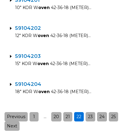
59104201
10″ KOR W
oven
42-36-18 (METER)…
59104202
12″ KOR W
oven
42-36-18 (METER)…
59104203
15″ KOR W
oven
42-36-18 (METER)…
59104204
18″ KOR W
oven
42-36-18 (METER)…
Previous
1
…
20
21
22
23
24
25
Posts
pagination
Next