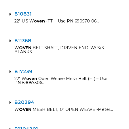
810831
22″ U.S W
oven
(FT) – Use PN 690570-06…
811368
W
OVEN
BELT SHAFT, DRIVEN END, W/ S/S
BLANKS
817239
22″ W
oven
Open Weave Mesh Belt (FT) – Use
PN 69057306…
820294
W
OVEN
MESH BELT,10″ OPEN WEAVE -Meter…