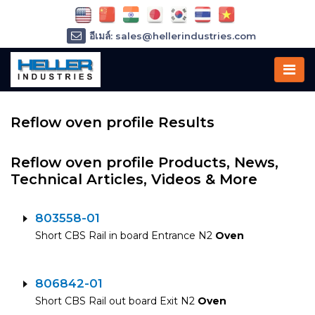
อีเมล์: sales@hellerindustries.com
อีเมล์: service@hellerindustries.com
โทรศัพท์ :
1-973-377-6800
Reflow oven profile Results
Reflow oven profile Products, News,
Technical Articles, Videos & More
803558-01
Short CBS Rail in board Entrance N2
Oven
806842-01
Short CBS Rail out board Exit N2
Oven